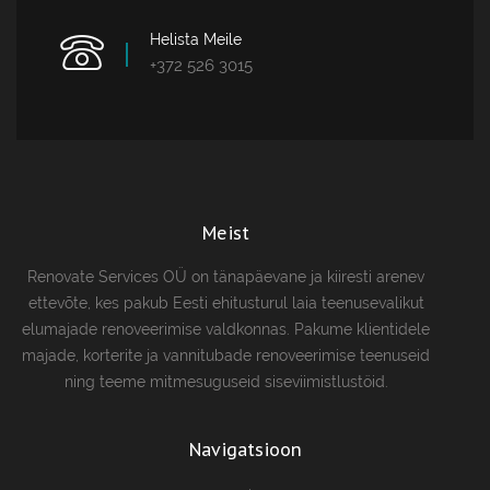
Helista Meile
+372 526 3015
Meist
Renovate Services OÜ on tänapäevane ja kiiresti arenev
ettevõte, kes pakub Eesti ehitusturul laia teenusevalikut
elumajade renoveerimise valdkonnas. Pakume klientidele
majade, korterite ja vannitubade renoveerimise teenuseid
ning teeme mitmesuguseid siseviimistlustöid.
Navigatsioon