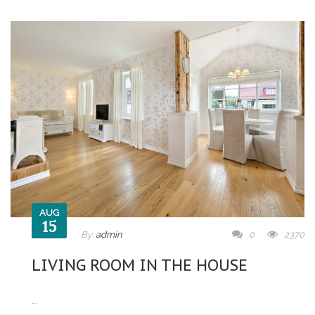
AUG
15
By:
admin
0
2370
LIVING ROOM IN THE HOUSE
...