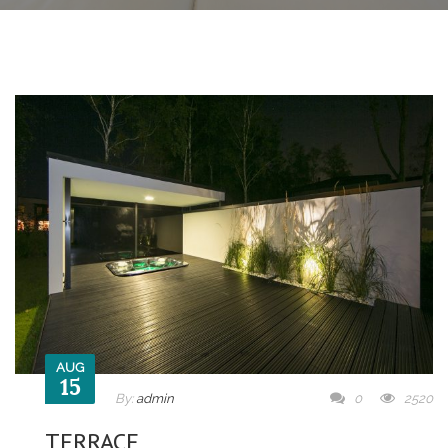
AUG
15
By:
admin
0
2520
TERRACE