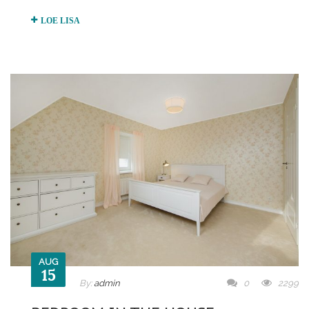
LOE LISA
AUG
15
By:
admin
0
2299