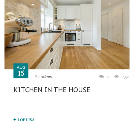
AUG
15
By:
admin
0
2351
KITCHEN IN THE HOUSE
...
LOE LISA