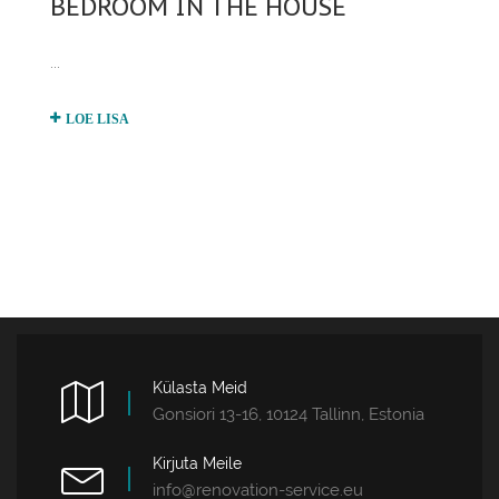
BEDROOM IN THE HOUSE
...
LOE LISA
Külasta Meid
Gonsiori 13-16, 10124 Tallinn, Estonia
Kirjuta Meile
info@renovation-service.eu