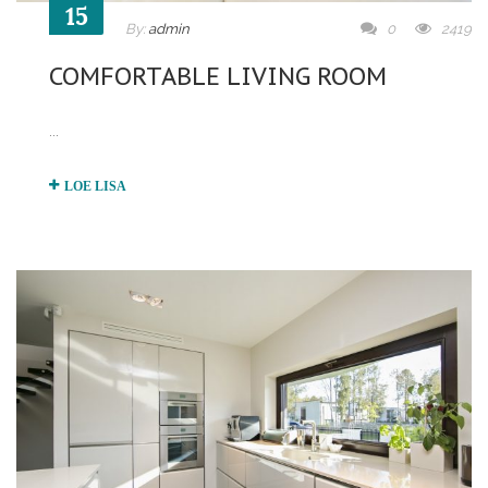
15
By:
admin
0
2419
COMFORTABLE LIVING ROOM
...
LOE LISA