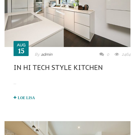
AUG
15
By:
admin
0
2464
IN HI TECH STYLE KITCHEN
...
LOE LISA