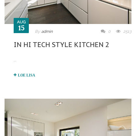
AUG
15
By:
admin
0
2513
IN HI TECH STYLE KITCHEN 2
...
LOE LISA