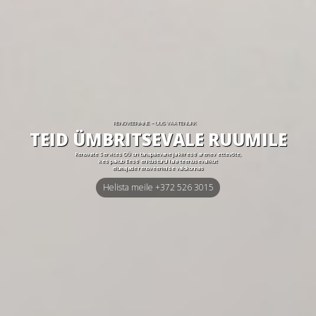
RENOVEERIMINE – UUS VAATENURK
T
E
I
D
Ü
M
B
R
I
T
S
E
V
A
L
E
R
U
U
M
I
L
E
Renovate Services OÜ on tänapäevane ja kiiresti arenev ettevõte,
kes pakub Eesti ehitusturul laia teenusevalikut
elumajade renoveerimise valdkonnas
Helista meile +372 526 3015