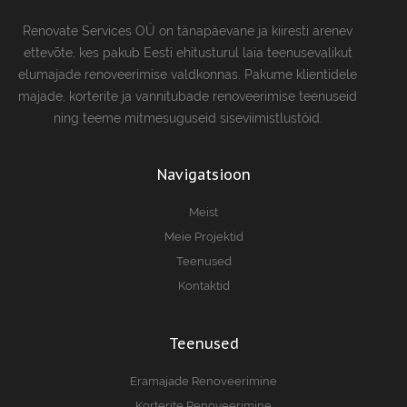
Renovate Services OÜ on tänapäevane ja kiiresti arenev
ettevõte, kes pakub Eesti ehitusturul laia teenusevalikut
elumajade renoveerimise valdkonnas. Pakume klientidele
majade, korterite ja vannitubade renoveerimise teenuseid
ning teeme mitmesuguseid siseviimistlustöid.
Navigatsioon
Meist
Meie Projektid
Teenused
Kontaktid
Teenused
Eramajade Renoveerimine
Korterite Renoveerimine