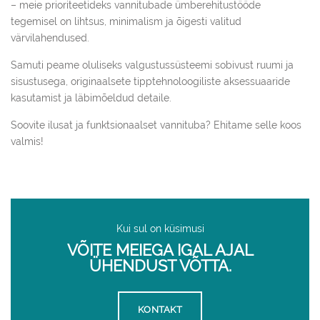
– meie prioriteetideks vannitubade ümberehitustööde
tegemisel on lihtsus, minimalism ja õigesti valitud
värvilahendused.
Samuti peame oluliseks valgustussüsteemi sobivust ruumi ja
sisustusega, originaalsete tipptehnoloogiliste aksessuaaride
kasutamist ja läbimõeldud detaile.
Soovite ilusat ja funktsionaalset vannituba? Ehitame selle koos
valmis!
Kui sul on küsimusi
VÕITE MEIEGA IGAL AJAL
ÜHENDUST VÕTTA.
KONTAKT