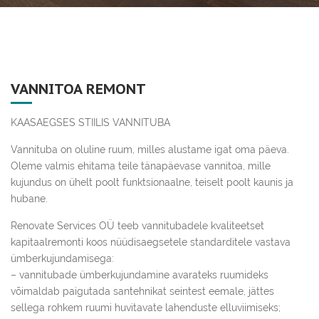
VANNITOA REMONT
KAASAEGSES STIILIS VANNITUBA
Vannituba on oluline ruum, milles alustame igat oma päeva.
Oleme valmis ehitama teile tänapäevase vannitoa, mille
kujundus on ühelt poolt funktsionaalne, teiselt poolt kaunis ja
hubane.
Renovate Services OÜ teeb vannitubadele kvaliteetset
kapitaalremonti koos nüüdisaegsetele standarditele vastava
ümberkujundamisega:
– vannitubade ümberkujundamine avarateks ruumideks
võimaldab paigutada santehnikat seintest eemale, jättes
sellega rohkem ruumi huvitavate lahenduste elluviimiseks;